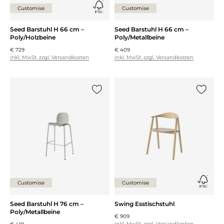
Customise
Customise
Seed Barstuhl H 66 cm –
Seed Barstuhl H 66 cm –
Poly/Holzbeine
Poly/Metallbeine
€ 729
€ 409
inkl. MwSt. zzgl. Versandkosten
inkl. MwSt. zzgl. Versandkosten
{0} zur Liste hinzufügen
{0} zur
Customise
Customise
Seed Barstuhl H 76 cm –
Swing Esstischstuhl
Poly/Metallbeine
€ 909
inkl. MwSt. zzgl. Versandkosten