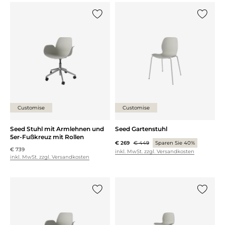
{0} zur Liste hinzufügen
{0} zur
Customise
Customise
Seed Stuhl mit Armlehnen und
Seed Gartenstuhl
5er-Fußkreuz mit Rollen
€ 269
€ 449
Sparen Sie 40%
€ 739
inkl. MwSt. zzgl. Versandkosten
inkl. MwSt. zzgl. Versandkosten
{0} zur Liste hinzufügen
{0} zur