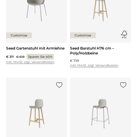
Customise
Customise
Seed Gartenstuhl mit Armlehne
Seed Barstuhl H76 cm –
Poly/Holzbeine
€ 311
€ 519
Sparen Sie 40%
€ 739
inkl. MwSt. zzgl. Versandkosten
inkl. MwSt. zzgl. Versandkosten
{0} zur Liste hinzufügen
{0} zur