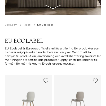
Bolia.com
Möbel
EU Ecolabel
EU ECOLABEL
EU Ecolabel är Europas officiella miljöcertifiering för produkter som
minskar miljöpåverkan under hela sin livscykel. Genom att ta
hänsyn till produktion, användning och avfallshantering säkerställer
märkningen att certifierade produkter uppfyller strikta kriterier till
förmån för människor, miljö och jordens resurser.
{0} zur Liste hinzufügen
{0} zur