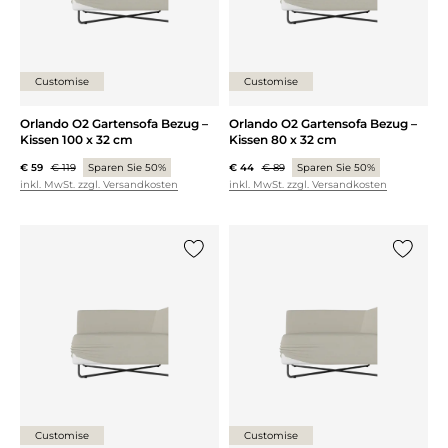
Customise
Customise
Orlando O2 Gartensofa Bezug –
Orlando O2 Gartensofa Bezug –
Kissen 100 x 32 cm
Kissen 80 x 32 cm
€ 59
€ 119
Sparen Sie 50%
€ 44
€ 89
Sparen Sie 50%
inkl. MwSt. zzgl. Versandkosten
inkl. MwSt. zzgl. Versandkosten
{0} zur Liste hinzufügen
{0} zur
Customise
Customise