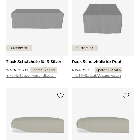
Customise
Customise
Track Schutzhülle für 3-Sitzer
Track Schutzhülle für Pouf
€ 304
€ 609
Sparen Sie 50%
€ 104
€ 209
Sparen Sie 50%
inkl. MwSt. zzgl. Versandkosten
inkl. MwSt. zzgl. Versandkosten
{0} zur Liste hinzufügen
{0} zur