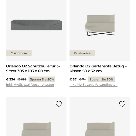
{0} zur Liste hinzufügen
{0} zur
Customise
Customise
Orlando O2 Schutzhülle für 3-
Orlando O2 Gartensofa Bezug –
Sitzer 305 x 103 x 60 cm
Kissen 58 x 32 cm
€ 334
€ 669
Sparen Sie 50%
€ 37
€ 74
Sparen Sie 50%
inkl. MwSt. zzgl. Versandkosten
inkl. MwSt. zzgl. Versandkosten
{0} zur Liste hinzufügen
{0} zur