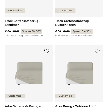
Customise
Customise
Track Gartensofabezug -
Track Gartensofabezug -
Sitzkissen
Rückenkissen
€ 84
€ 169
Sparen Sie 50%
€ 54
€ 109
Sparen Sie 50%
inkl. MwSt. zzgl. Versandkosten
inkl. MwSt. zzgl. Versandkosten
{0} zur Liste hinzufügen
{0} zur
Customise
Customise
Arke Gartensofa Bezug –
Arke Bezug - Outdoor-Pouf