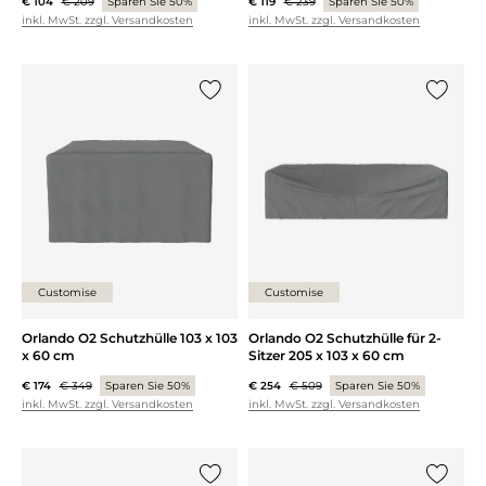
€ 104
€ 209
Sparen Sie 50%
€ 119
€ 239
Sparen Sie 50%
inkl. MwSt. zzgl. Versandkosten
inkl. MwSt. zzgl. Versandkosten
{0} zur Liste hinzufügen
{0} zur
Customise
Customise
Orlando O2 Schutzhülle 103 x 103
Orlando O2 Schutzhülle für 2-
x 60 cm
Sitzer 205 x 103 x 60 cm
€ 174
€ 349
Sparen Sie 50%
€ 254
€ 509
Sparen Sie 50%
inkl. MwSt. zzgl. Versandkosten
inkl. MwSt. zzgl. Versandkosten