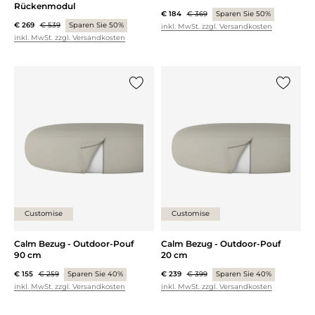
Rückenmodul
€ 184
€ 369
Sparen Sie 50%
€ 269
€ 539
Sparen Sie 50%
inkl. MwSt. zzgl. Versandkosten
inkl. MwSt. zzgl. Versandkosten
{0} zur Liste hinzufügen
{0} zur
Customise
Customise
Calm Bezug - Outdoor-Pouf
Calm Bezug - Outdoor-Pouf
90 cm
20 cm
€ 155
€ 259
Sparen Sie 40%
€ 239
€ 399
Sparen Sie 40%
inkl. MwSt. zzgl. Versandkosten
inkl. MwSt. zzgl. Versandkosten