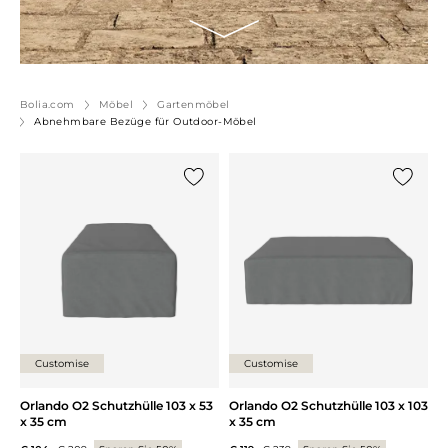
Bolia.com
Möbel
Gartenmöbel
Abnehmbare Bezüge für Outdoor-Möbel
{0} zur Liste hinzufügen
{0} zur
Customise
Customise
Orlando O2 Schutzhülle 103 x 53
Orlando O2 Schutzhülle 103 x 103
x 35 cm
x 35 cm