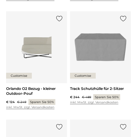
{0} zur Liste hinzufügen
{0} zur
Customise
Customise
Orlando O2 Bezug - kleiner
Track Schutzhülle für 2-Sitzer
Outdoor-Pouf
€ 244
€ 489
Sparen Sie 50%
€ 124
€ 249
Sparen Sie 50%
inkl. MwSt. zzgl. Versandkosten
inkl. MwSt. zzgl. Versandkosten
{0} zur Liste hinzufügen
{0} zur