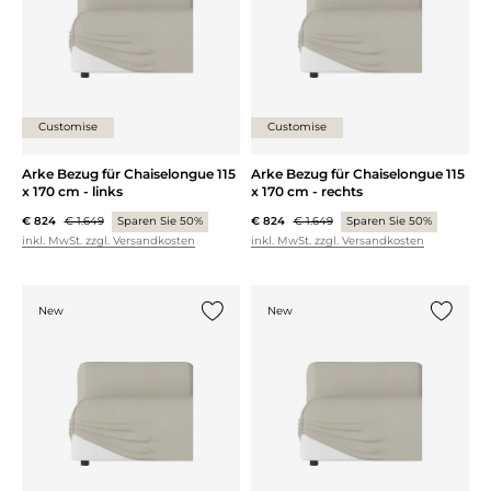
Customise
Customise
Arke Bezug für Chaiselongue 115
Arke Bezug für Chaiselongue 115
x 170 cm - links
x 170 cm - rechts
€ 824
€ 1.649
Sparen Sie 50%
€ 824
€ 1.649
Sparen Sie 50%
inkl. MwSt. zzgl. Versandkosten
inkl. MwSt. zzgl. Versandkosten
New
New
{0} zur Liste hinzufügen
{0} zur