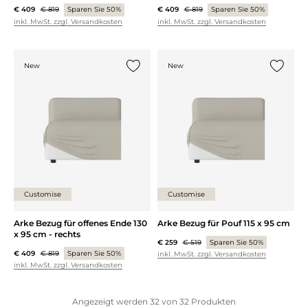
€ 409
€ 819
Sparen Sie 50%
€ 409
€ 819
Sparen Sie 50%
inkl. MwSt. zzgl. Versandkosten
inkl. MwSt. zzgl. Versandkosten
New
New
{0} zur Liste hinzufügen
{0} zur
Customise
Customise
Arke Bezug für offenes Ende 130
Arke Bezug für Pouf 115 x 95 cm
x 95 cm - rechts
€ 259
€ 519
Sparen Sie 50%
€ 409
€ 819
Sparen Sie 50%
inkl. MwSt. zzgl. Versandkosten
inkl. MwSt. zzgl. Versandkosten
Angezeigt werden
32
von
32
Produkten