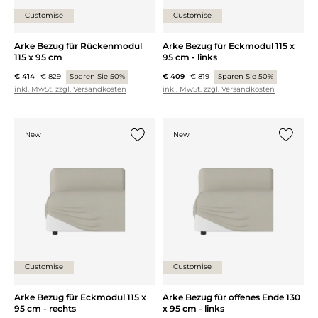
Customise
Customise
Arke Bezug für Rückenmodul
Arke Bezug für Eckmodul 115 x
115 x 95 cm
95 cm - links
€ 414
€ 829
Sparen Sie 50%
€ 409
€ 819
Sparen Sie 50%
inkl. MwSt. zzgl. Versandkosten
inkl. MwSt. zzgl. Versandkosten
New
New
{0} zur Liste hinzufügen
{0} zur
Customise
Customise
Arke Bezug für Eckmodul 115 x
Arke Bezug für offenes Ende 130
95 cm - rechts
x 95 cm - links