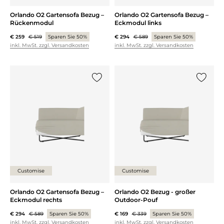
Orlando O2 Gartensofa Bezug –
Orlando O2 Gartensofa Bezug –
Rückenmodul
Eckmodul links
€ 259
€ 519
Sparen Sie 50%
€ 294
€ 589
Sparen Sie 50%
inkl. MwSt. zzgl. Versandkosten
inkl. MwSt. zzgl. Versandkosten
{0} zur Liste hinzufügen
{0} zur
Customise
Customise
Orlando O2 Gartensofa Bezug –
Orlando O2 Bezug - großer
Eckmodul rechts
Outdoor-Pouf
€ 294
€ 589
Sparen Sie 50%
€ 169
€ 339
Sparen Sie 50%
inkl. MwSt. zzgl. Versandkosten
inkl. MwSt. zzgl. Versandkosten