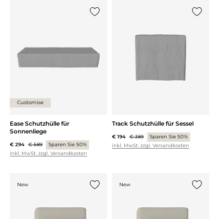
{0} zur Liste hinzufügen
{0} zur
Customise
Ease Schutzhülle für
Track Schutzhülle für Sessel
Sonnenliege
€ 194
€ 389
Sparen Sie 50%
€ 294
€ 589
Sparen Sie 50%
inkl. MwSt. zzgl. Versandkosten
inkl. MwSt. zzgl. Versandkosten
New
New
{0} zur Liste hinzufügen
{0} zur