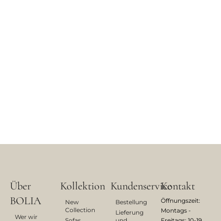
Über
Kollektion
Kundenservice
Kontakt
BOLIA
Öffnungszeit:
New
Bestellung
Collection
Montags -
Lieferung
Wer wir
Sofas
und
Freitags: 10-19