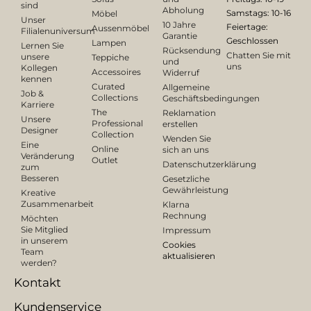
sind
Abholung
Samstags: 10-16
Möbel
Unser
10 Jahre
Feiertage:
Aussenmöbel
Filialenuniversum
Garantie
Geschlossen
Lampen
Lernen Sie
Rücksendung
Chatten Sie mit
unsere
Teppiche
und
uns
Kollegen
Accessoires
Widerruf
kennen
Curated
Allgemeine
Job &
Collections
Geschäftsbedingungen
Karriere
The
Reklamation
Unsere
Professional
erstellen
Designer
Collection
Wenden Sie
Eine
Online
sich an uns
Veränderung
Outlet
Datenschutzerklärung
zum
Besseren
Gesetzliche
Gewährleistung
Kreative
Zusammenarbeit
Klarna
Rechnung
Möchten
Sie Mitglied
Impressum
in unserem
Cookies
Team
aktualisieren
werden?
Kontakt
Kundenservice