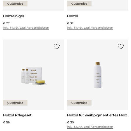
Customise
Customise
Holzreiniger
Holzöl
€ 27
€ 32
inkl. MwSt. zzgl. Versandkosten
inkl. MwSt. zzgl. Versandkosten
{0} zur Liste hinzufügen
{0} zu
Customise
Customise
Holzöl Pflegeset
Holzöl für weißpigmentiertes Holz
€ 58
€ 30
inkl. MwSt. zzgl. Versandkosten