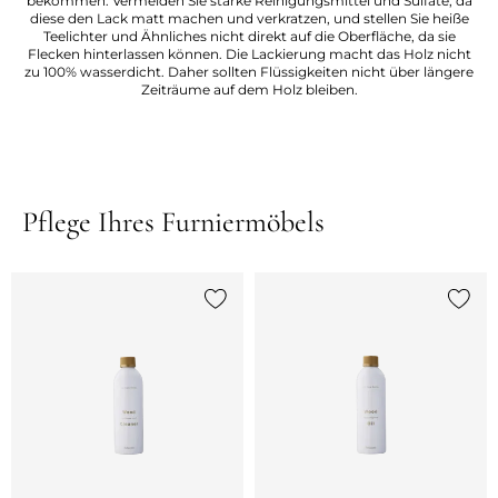
bekommen. Vermeiden Sie starke Reinigungsmittel und Sulfate, da
diese den Lack matt machen und verkratzen, und stellen Sie heiße
Teelichter und Ähnliches nicht direkt auf die Oberfläche, da sie
Flecken hinterlassen können. Die Lackierung macht das Holz nicht
zu 100% wasserdicht. Daher sollten Flüssigkeiten nicht über längere
Zeiträume auf dem Holz bleiben.
Pflege Ihres Furniermöbels
{0} zur Liste hinzufügen
{0} zu