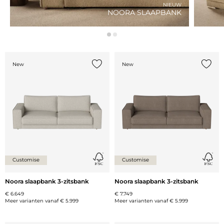
NIEUW
NOORA SLAAPBANK
New
New
Voeg {0} toe aan de lijst
Voeg {
Customise
Customise
Noora slaapbank 3-zitsbank
Noora slaapbank 3-zitsbank
€ 6.649
€ 7.749
Meer varianten vanaf
€ 5.999
Meer varianten vanaf
€ 5.999