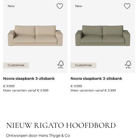
New
New
Voeg {0} toe aan de lijst
Voeg {
Customise
Customise
Noora slaapbank 3-zitsbank
Noora slaapbank 3-zitsbank
€ 9.999
€ 9.999
Meer varianten vanaf
€ 5.999
Meer varianten vanaf
€ 5.999
NIEUW RIGATO HOOFDBORD
Ontworpen door Hans Thyge & Co