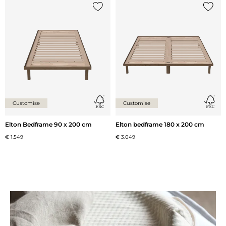
Voeg {0} toe aan de lijst
Voeg {
Customise
Customise
Elton Bedframe 90 x 200 cm
Elton bedframe 180 x 200 cm
€ 1.549
€ 3.049