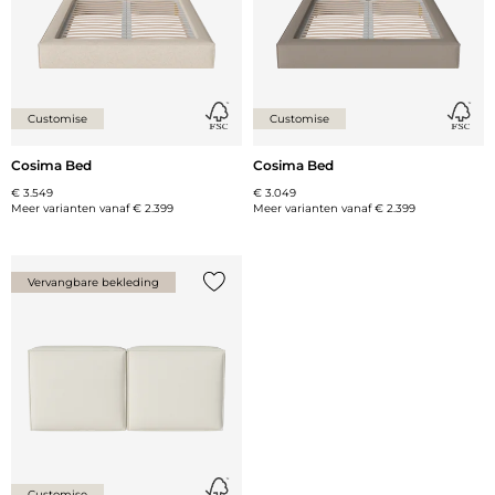
Customise
Customise
Cosima Bed
Cosima Bed
€ 3.549
€ 3.049
Meer varianten vanaf
€ 2.399
Meer varianten vanaf
€ 2.399
Vervangbare bekleding
Voeg {0} toe aan de lijst
Customise