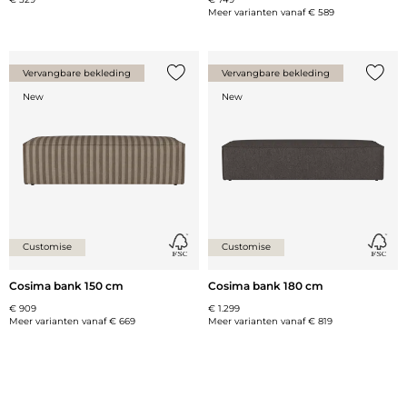
Meer varianten vanaf
€ 589
Vervangbare bekleding
Vervangbare bekleding
Voeg {0} toe aan de lijst
Voeg {
New
New
Customise
Customise
Cosima bank 150 cm
Cosima bank 180 cm
€ 909
€ 1.299
Meer varianten vanaf
€ 669
Meer varianten vanaf
€ 819