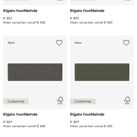
Rigato hoofdeinde
Rigato hoofdeinde
€ 829
€ 829
Meer varianten vanaf
€ 695
Meer varianten vanaf
€ 695
New
New
Voeg {0} toe aan de lijst
Voeg {
Customise
Customise
Rigato hoofdeinde
Rigato hoofdeinde
€ 829
€ 829
Meer varianten vanaf
€ 695
Meer varianten vanaf
€ 695