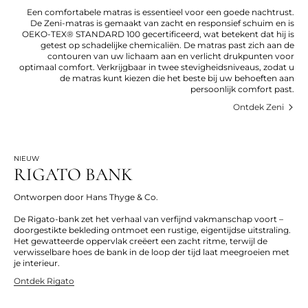
Een comfortabele matras is essentieel voor een goede nachtrust.
De Zeni-matras is gemaakt van zacht en responsief schuim en is
OEKO-TEX® STANDARD 100 gecertificeerd, wat betekent dat hij is
getest op schadelijke chemicaliën. De matras past zich aan de
contouren van uw lichaam aan en verlicht drukpunten voor
optimaal comfort. Verkrijgbaar in twee stevigheidsniveaus, zodat u
de matras kunt kiezen die het beste bij uw behoeften aan
persoonlijk comfort past.
Ontdek Zeni
NIEUW
RIGATO BANK
Ontworpen door Hans Thyge & Co.
De Rigato-bank zet het verhaal van verfijnd vakmanschap voort –
doorgestikte bekleding ontmoet een rustige, eigentijdse uitstraling.
Het gewatteerde oppervlak creëert een zacht ritme, terwijl de
verwisselbare hoes de bank in de loop der tijd laat meegroeien met
je interieur.
Ontdek Rigato