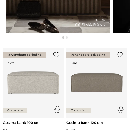
NIEUW
COSIMA BANK
Vervangbare bekleding
Vervangbare bekleding
Voeg {0} toe aan de lijst
Voeg {
New
New
Customise
Customise
Cosima bank 100 cm
Cosima bank 120 cm
€ 529
€ 749