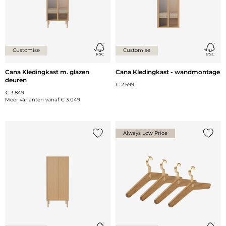
Customise
Customise
Cana Kledingkast m. glazen
Cana Kledingkast - wandmontage
deuren
€ 2.599
€ 3.849
Meer varianten vanaf
€ 3.049
Always Low Price
Voeg {0} toe aan de lijst
Voeg {