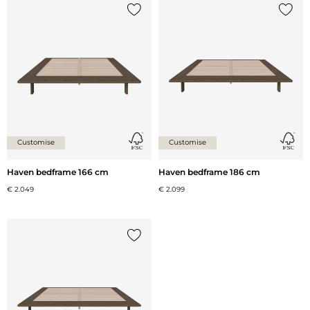
Voeg {0} toe aan de lijst
Voeg {
Customise
Customise
Haven bedframe 166 cm
Haven bedframe 186 cm
€ 2.049
€ 2.099
Voeg {0} toe aan de lijst