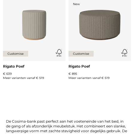
Voeg {0} toe aan de lijst
Voeg {
New
Customise
Customise
Rigato Poef
Rigato Poef
€ 639
€ 895
Meer varianten vanaf
€ 519
Meer varianten vanaf
€ 519
De Cosima-bank past perfect aan het voeteneinde van het bed, in
de gang of als afzonderlijk meubelstuk. Het combineert een slanke,
langwerpige vorm met zachte stevigheid voor dagelijks gebruik. De