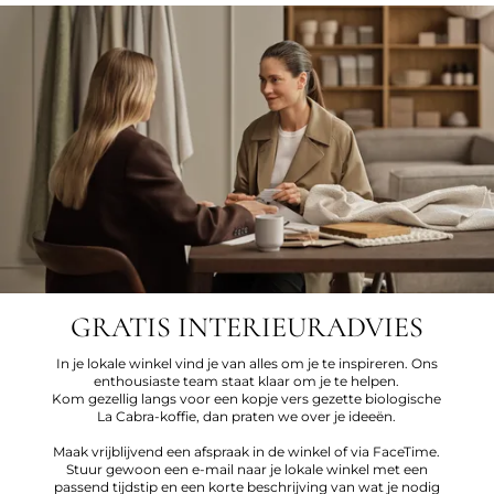
GRATIS INTERIEURADVIES
In je lokale winkel vind je van alles om je te inspireren. Ons
enthousiaste team staat klaar om je te helpen.
Kom gezellig langs voor een kopje vers gezette biologische
La Cabra-koffie, dan praten we over je ideeën.
Maak vrijblijvend een afspraak in de winkel of via FaceTime.
Stuur gewoon een e-mail naar je lokale winkel met een
passend tijdstip en een korte beschrijving van wat je nodig