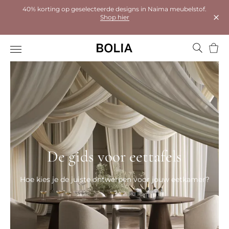
40% korting op geselecteerde designs in Naima meubelstof.
Shop hier
Dial
Wink
De gids voor eettafels
Hoe kies je de juiste ontwerpen voor jouw eetkamer?