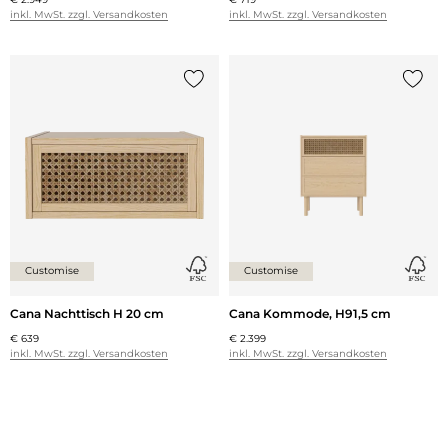
inkl. MwSt. zzgl. Versandkosten
inkl. MwSt. zzgl. Versandkosten
{0} zur Liste hinzufügen
{0} zu
Customise
Customise
Cana Nachttisch H 20 cm
Cana Kommode, H91,5 cm
€ 639
€ 2.399
inkl. MwSt. zzgl. Versandkosten
inkl. MwSt. zzgl. Versandkosten