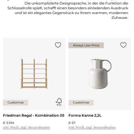
Die unkomplizierte Designsprache, in der die Funktion die
Schlüsselrolle spielt, schafft einen besonders einladenden Ausdruck
und ist ein elegantes Gegenstück zu Ihrem warmen, modernen
Zuhause.
Always Low Price
{0} zur Liste hinzufügen
{0} zu
Customise
Customise
Friedman Regal - Kombination 05
Forma Kanne 2,2L
€ 3.594
€ 67
inkl. MwSt. zzgl. Versandkosten
inkl. MwSt. zzgl. Versandkosten