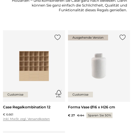
Holzarten ‒ und kombinieren Sie Case ganz nach Belieben. Dann
können Sie ganz einfach die Schlichtheit, Qualität und
Funktionalität dieses Regals genießen.
Ausgehende Version
{0} zur Liste hinzufügen
{0} zu
Customise
Customise
Case Regalkombination 12
Forma Vase Ø16 x H26 cm
€ 6.661
€ 27
€ 54
Sparen Sie 50%
inkl. MwSt. zzgl. Versandkosten