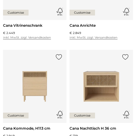
Customise
Customise
Cana Vitrinenschrank
Cana Anrichte
€ 2.449
€ 2.849
inkl. MwSt. zzgl. Versandkosten
inkl. MwSt. zzgl. Versandkosten
{0} zur Liste hinzufügen
{0} zu
Customise
Customise
Cana Kommode, H113 cm
Cana Nachttisch H 36 cm
€ 2.949
€ 719