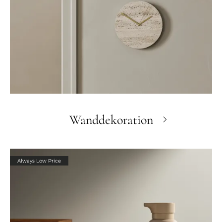
Wanddekoration
Always Low Price